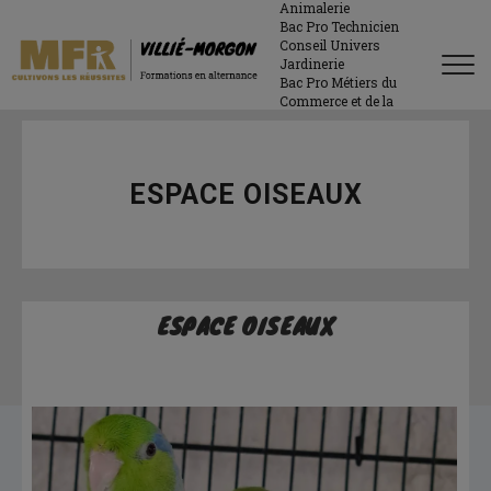
Animalerie
Bac Pro Technicien
Conseil Univers
Jardinerie
Bac Pro Métiers du
Commerce et de la
Vente
PRISE EN COMPTE
DES SITUATIONS
PARTICULIERES
ESPACE OISEAUX
LIÉES AU
HANDICAP
ESPACE OISEAUX