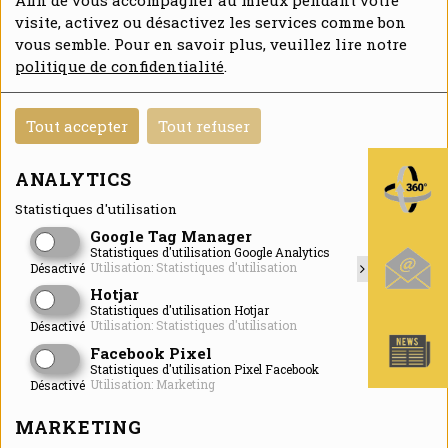
Afin de vous accompagner au mieux pendant votre
visite, activez ou désactivez les services comme bon
vous semble. Pour en savoir plus, veuillez lire notre
PETITS PANELS DE NOS OISEAUX
politique de confidentialité
.
Au sein de l'animalerie, vous trouverez
plusieurs espèces différentes : inséparables,
Tout accepter
Tout refuser
perruches ondulées, calopsitte, diamants
mandarins, padda et colombe diamant.
ANALYTICS
Statistiques d'utilisation
FICHES
Google Tag Manager
À
Statistiques d'utilisation Google Analytics
Utilisation: Statistiques d'utilisation
Désactivé
Hotjar
Statistiques d'utilisation Hotjar
Utilisation: Statistiques d'utilisation
Désactivé
Facebook Pixel
Statistiques d'utilisation Pixel Facebook
Utilisation: Marketing
Désactivé
MARKETING